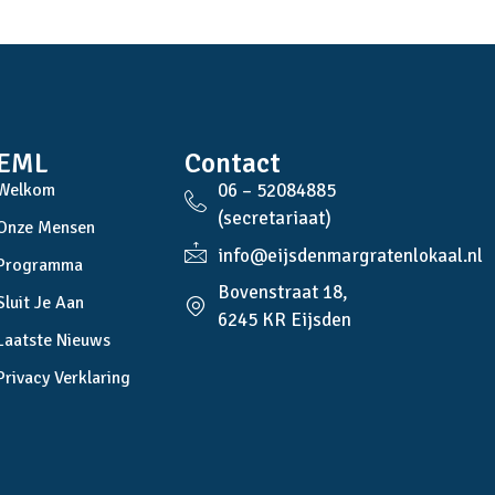
EML
Contact
Welkom
06 – 52084885
(secretariaat)
Onze Mensen
info@eijsdenmargratenlokaal.nl
Programma
Bovenstraat 18,
Sluit Je Aan
6245 KR Eijsden
Laatste Nieuws
Privacy Verklaring